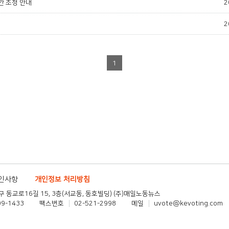
간 조정 안내
2
2
1
확인사항
개인정보 처리방침
 동교로16길 15, 3층(서교동, 동호빌딩) (주)매일노동뉴스
99-1433
팩스번호
02-521-2998
메일
uvote@kevoting.com